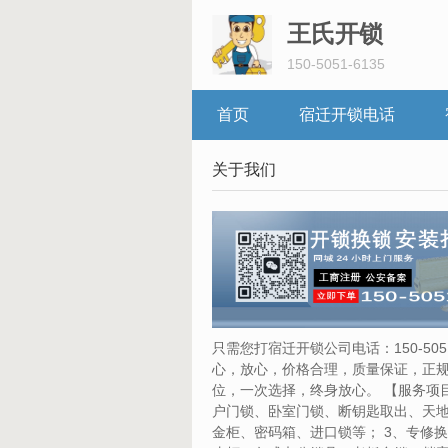
王氏开锁
150-5051-6135
首页
宿迁开锁电话
关于我们
只需您打宿迁开锁公司电话：150-505
心，放心，价格合理，质量保证，正规
位，一次选择，终身放心。 【服务项
户门锁、卧室门锁、断钥匙取出、天地
金柜、密码箱、进口锁等； 3、专修